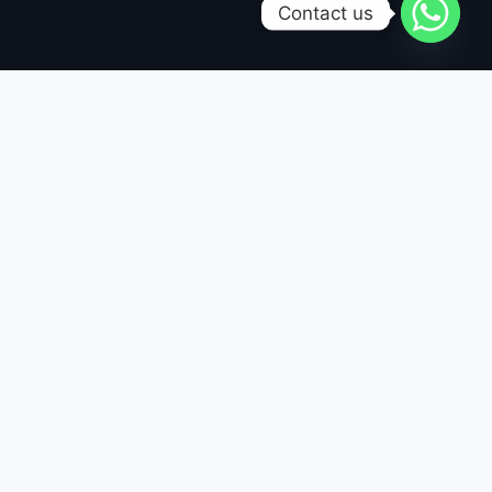
Contact us
En Bixtia, combinamos una posición
estratégica con experiencia y capacidad
mundial para ser tu aliado en manufactura
electrónica. Nos encargamos de cada
detalle para que encuentres en nosotros un
aliado confiable y rentable, impulsando la
competitividad de tus dispositivos y