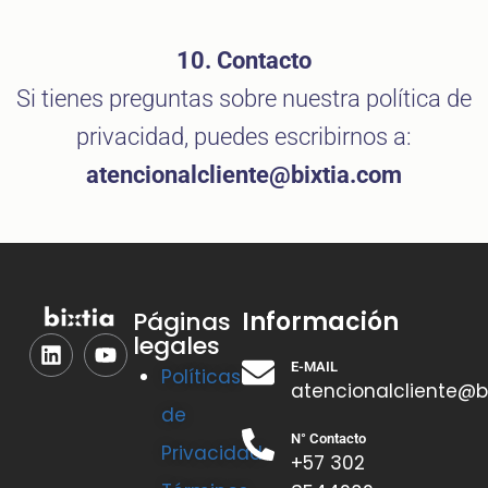
10. Contacto
Si tienes preguntas sobre nuestra política de
privacidad, puedes escribirnos a:
atencionalcliente@bixtia.com
Información
Páginas
legales
E-MAIL
Políticas
atencionalcliente@b
de
N° Contacto
Privacidad
+57 302