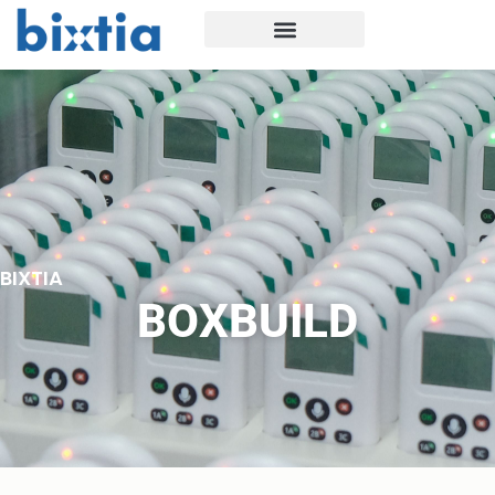
BIXTIA
BOXBUILD