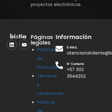
proyectos electrónicos.
Información
Páginas
legales
E-MAIL
Políticas
atencionalcliente@b
de
N° Contacto
Privacidad
+57 302
Términos
3544202
y
condiciones
Políticas
de