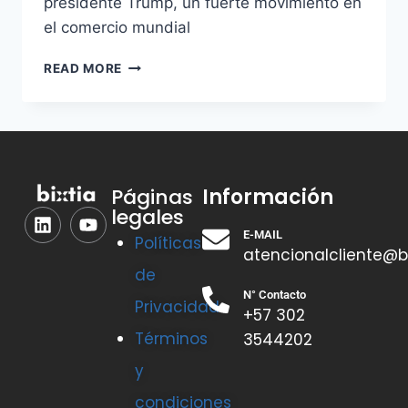
presidente Trump, un fuerte movimiento en
el comercio mundial
READ MORE
Información
Páginas
legales
E-MAIL
Políticas
atencionalcliente@b
de
N° Contacto
Privacidad
+57 302
Términos
3544202
y
condiciones