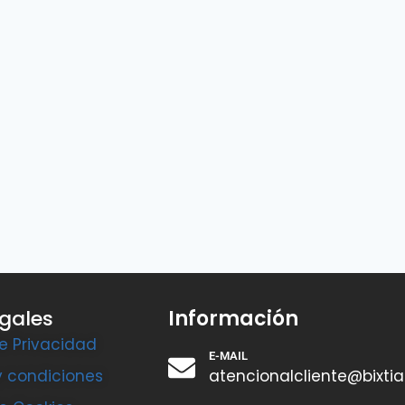
egales
Información
de Privacidad
E-MAIL
y condiciones
atencionalcliente@bixti