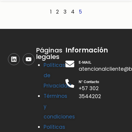
1
2
3
4
5
Información
Páginas
legales
E-MAIL
Políticas
atencionalcliente@b
de
N° Contacto
Privacidad
+57 302
Términos
3544202
y
condiciones
Políticas