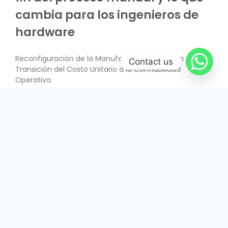
cambia para los ingenieros de
hardware
Reconfiguración de la Manufactura Electrónica –
Contact us
Transición del Costo Unitario a la Confiabilidad
Operativa
SABER MÁS
June 26, 2026
INTERÉS