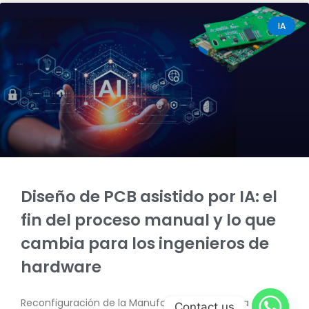
IA
Diseño de PCB asistido por IA: el
fin del proceso manual y lo que
cambia para los ingenieros de
hardware
Reconfiguración de la Manufactura Electrónica –
Contact us