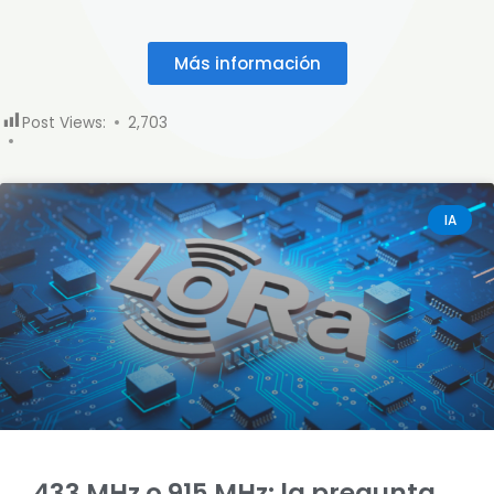
Más información
Post Views:
2,703
IA
433 MHz o 915 MHz: la pregunta