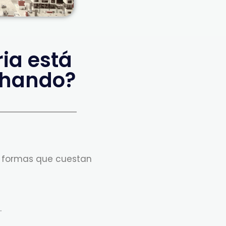
ia está
chando?
s formas que cuestan
.