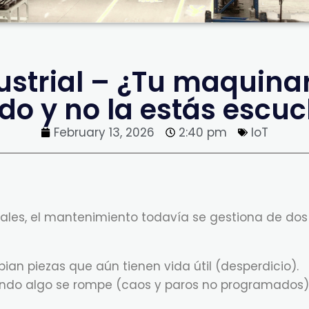
dustrial – ¿Tu maquinar
do y no la estás escu
February 13, 2026
2:40 pm
IoT
iales, el mantenimiento todavía se gestiona de do
ian piezas que aún tienen vida útil (desperdicio).
ndo algo se rompe (caos y paros no programados)