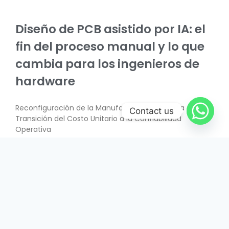
Diseño de PCB asistido por IA: el
fin del proceso manual y lo que
cambia para los ingenieros de
hardware
Reconfiguración de la Manufactura Electrónica –
Contact us
Transición del Costo Unitario a la Confiabilidad
Operativa
SABER MÁS
June 26, 2026