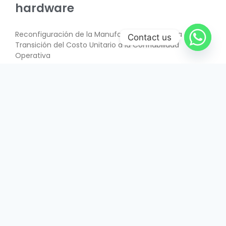
hardware
Reconfiguración de la Manufactura Electrónica –
Contact us
Transición del Costo Unitario a la Confiabilidad
Operativa
SABER MÁS
June 26, 2026
INTERÉS