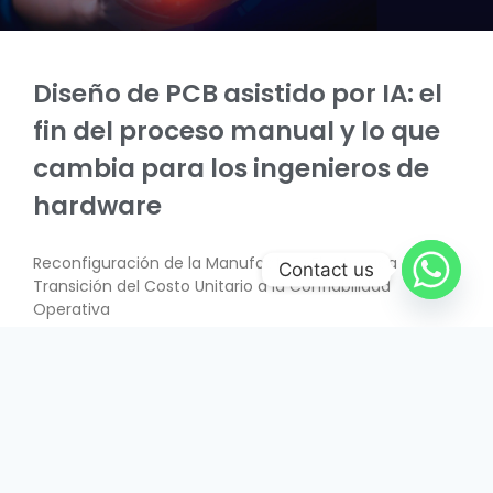
Diseño de PCB asistido por IA: el
fin del proceso manual y lo que
cambia para los ingenieros de
hardware
Reconfiguración de la Manufactura Electrónica –
Contact us
Transición del Costo Unitario a la Confiabilidad
Operativa
SABER MÁS
June 26, 2026