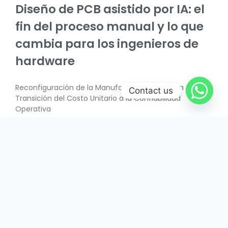
Diseño de PCB asistido por IA: el
fin del proceso manual y lo que
cambia para los ingenieros de
hardware
Reconfiguración de la Manufactura Electrónica –
Contact us
Transición del Costo Unitario a la Confiabilidad
Operativa
SABER MÁS
June 26, 2026
INTERÉS