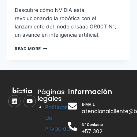
Descubre cómo NVIDIA está
revolucionando la robótica con el
lanzamiento del modelo Isaac GR00T N1,
un avance en inteligencia artificial.
READ MORE
Información
Páginas
legales
E-MAIL
Políticas
atencionalcliente@b
de
N° Contacto
Privacidad
+57 302