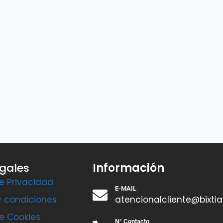
egales
Información
de Privacidad
E-MAIL
y condiciones
atencionalcliente@bixti
de Cookies
N° Contacto