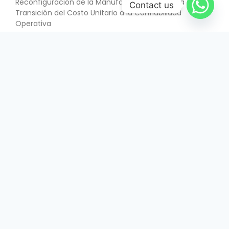
Reconfiguración de la Manufactura Electrónica –
Contact us
Transición del Costo Unitario a la Confiabilidad
Operativa
SABER MÁS
June 26, 2026
INTERÉS