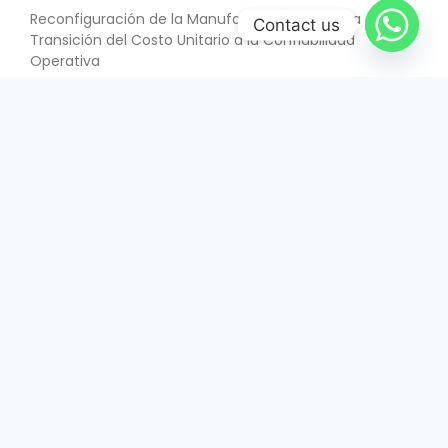
Reconfiguración de la Manufactura Electrónica –
Contact us
Transición del Costo Unitario a la Confiabilidad
Operativa
SABER MÁS
June 26, 2026
INTERÉS