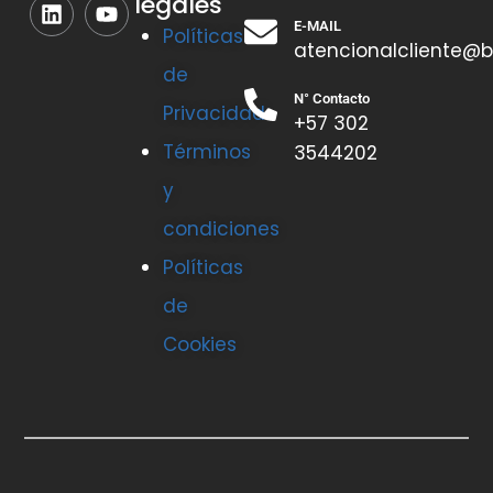
legales
E-MAIL
Políticas
atencionalcliente@b
de
N° Contacto
Privacidad
+57 302
Términos
3544202
y
condiciones
Políticas
de
Cookies