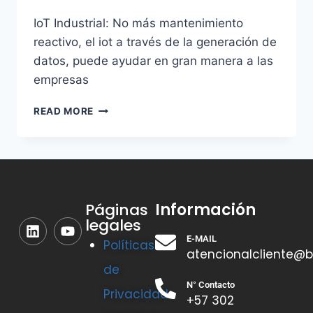
IoT Industrial: No más mantenimiento
reactivo, el iot a través de la generación de
datos, puede ayudar en gran manera a las
empresas
READ MORE
Información
Páginas
legales
E-MAIL
Políticas
atencionalcliente@b
de
N° Contacto
Privacidad
+57 302