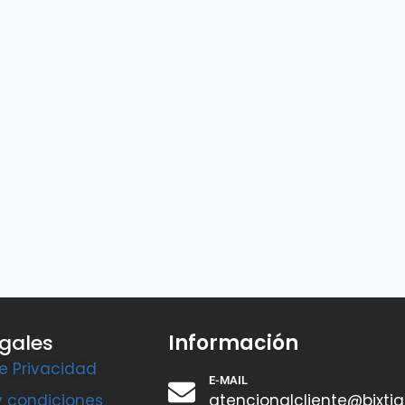
egales
Información
de Privacidad
E-MAIL
y condiciones
atencionalcliente@bixti