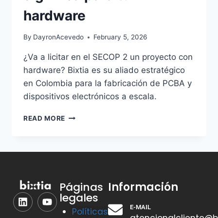
hardware
By
DayronAcevedo
February 5, 2026
¿Va a licitar en el SECOP 2 un proyecto con
hardware? Bixtia es su aliado estratégico
en Colombia para la fabricación de PCBA y
dispositivos electrónicos a escala.
READ MORE
Información
Páginas
legales
E-MAIL
Políticas
atencionalcliente@b