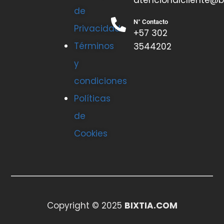
de
N° Contacto
Privacidad
+57 302
Términos
3544202
y
condiciones
Políticas
de
Cookies
Copyright © 2025
BIXTIA.COM