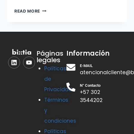
READ MORE
Información
Páginas
legales
E-MAIL
Políticas
atencionalcliente@b
de
N° Contacto
Privacidad
+57 302
Términos
3544202
y
condiciones
Políticas