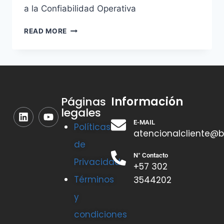
a la Confiabilidad Operativa
READ MORE
Información
Páginas
legales
E-MAIL
Políticas
atencionalcliente@b
de
N° Contacto
Privacidad
+57 302
Términos
3544202
y
condiciones